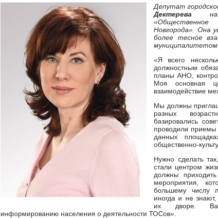
Депутат городско
Дектерева
назн
«Общественно
Новгорода». Она у
более тесное вз
муниципалитетом
«Я всего несколь
должностным обяза
планы АНО, контр
Моя основная ц
взаимодействие ме
Мы должны приглаш
разных возрас
базировались сове
проводили приемы ж
данных площадка
общественно-культ
Нужно сделать так
стали центром жиз
должны приходить
мероприятия, ко
большему числу 
иногда и не знают,
их дворе. Ва
информированию населения о деятельности ТОСов».